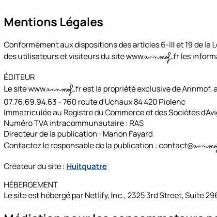
Mentions Légales
Conformément aux dispositions des articles 6-III et 19 de la
annmof
des utilisateurs et visiteurs du site www.
.fr les infor
ÉDITEUR
annmof
Le site www.
.fr est la propriété exclusive de Annmof, 
07.76.69.94.63 - 760 route d'Uchaux 84 420 Piolenc
Immatriculée au Registre du Commerce et des Sociétés d'A
Numéro TVA intracommunautaire : RAS
Directeur de la publication : Manon Fayard
annmo
Contactez le responsable de la publication : contact@
Créateur du site :
Huitquatre
HÉBERGEMENT
Le site est hébergé par Netlify, Inc., 2325 3rd Street, Suite 2